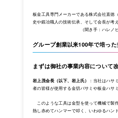
板金工具専門メーカーである株式会社直徳
史や鍛冶職人の技術伝承、そして会長が考
（聞き手：ハレノヒハレ 猪
グループ創業以来100年で培っ
まずは御社の事業内容について
岩上茂会長（以下、岩上氏）
：当社はハサ
者の皆様が使用する金切バサミや板金ハサ
このような工具は金型を使って機械で製作
熱し赤めてハンマーで叩く、いわゆるハン