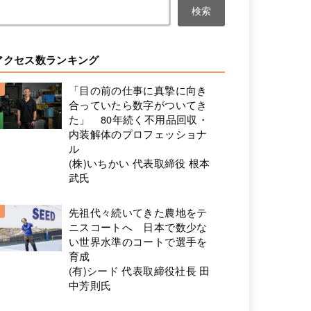
検索
アクセス数ランキング
「目の前の仕事に真摯に向き
合っていたら数字がついてき
た」 80年続く不用品回収・
内装解体のプロフェッショナ
ル
(株)いちかい 代表取締役 根本
武氏
先祖代々続いてきた農地をテ
ニスコートへ 日本で数少な
い世界水準のコートで選手を
育成
(有)シード 代表取締役社長 田
中芳則氏