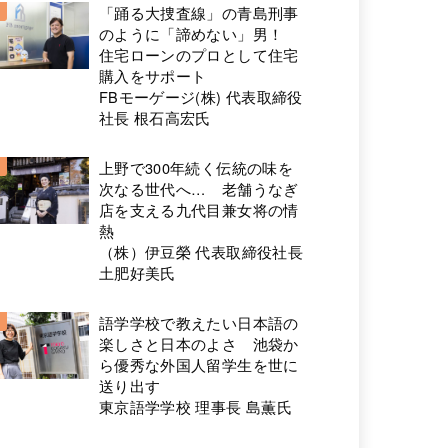
「踊る大捜査線」の青島刑事
のように「諦めない」男！
住宅ローンのプロとして住宅
購入をサポート
FBモーゲージ(株) 代表取締役
社長 根石高宏氏
上野で300年続く伝統の味を
次なる世代へ… 老舗うなぎ
店を支える九代目兼女将の情
熱
（株）伊豆榮 代表取締役社長
土肥好美氏
語学学校で教えたい日本語の
楽しさと日本のよさ 池袋か
ら優秀な外国人留学生を世に
送り出す
東京語学学校 理事長 島薫氏